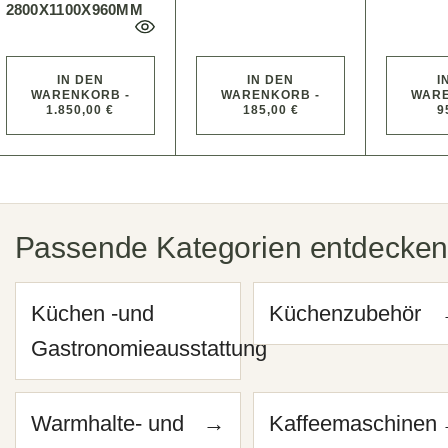
2800X1100X960MM
IN DEN
IN DEN
I
WARENKORB -
WARENKORB -
WARE
1.850,00 €
185,00 €
9
Passende Kategorien entdecke
Küchen -und
→
Küchenzubehör
Gastronomieausstattung
Warmhalte- und
→
Kaffeemaschinen