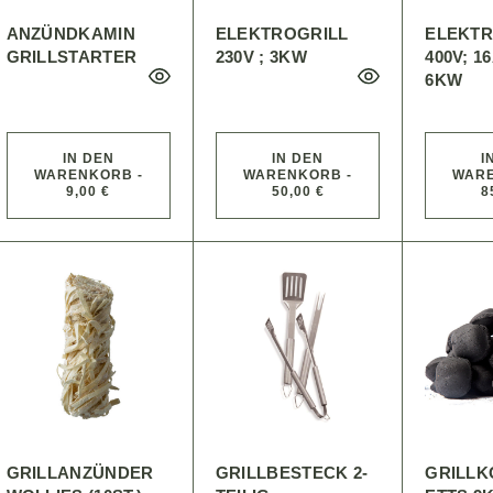
ANZÜNDKAMIN
ELEKTROGRILL
ELEKTR
GRILLSTARTER
230V ; 3KW
400V; 1
6KW
IN DEN
IN DEN
I
WARENKORB -
WARENKORB -
WARE
9,00 €
50,00 €
8
GRILLANZÜNDER
GRILLBESTECK 2-
GRILLK