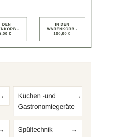
N DEN
IN DEN
NKORB -
WARENKORB -
5,00 €
180,00 €
n
→
Küchen -und
→
Gastronomiegeräte
→
Spültechnik
→