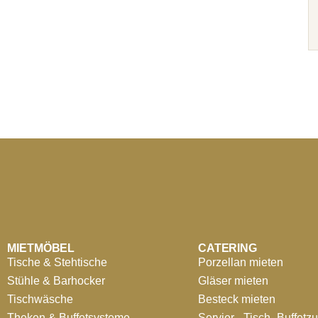
MIETMÖBEL
CATERING
Tische & Stehtische
Porzellan mieten
Stühle & Barhocker
Gläser mieten
Tischwäsche
Besteck mieten
Theken & Buffetsysteme
Servier-, Tisch-,Buffetz