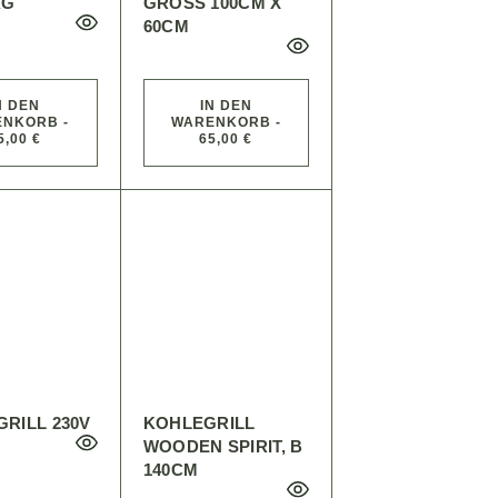
KG
GROSS 100CM X 6
0CM
N DEN
IN DEN
NKORB -
WARENKORB -
5,00 €
65,00 €
RILL 230V
KOHLEGRILL
WOODEN SPIRIT, B
140CM