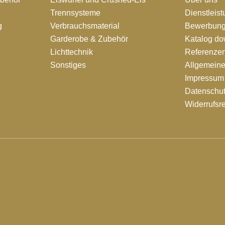
Trennsysteme
Dienstleis
g
Verbrauchsmaterial
Bewerbung
Garderobe & Zubehör
Katalog d
Lichttechnik
Referenze
Sonstiges
Allgemein
Impressum
Datenschut
Widerrufsr