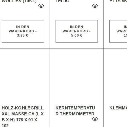
WOLLIES (10ST.)
TEILIG
ETTS 9
IN DEN
IN DEN
I
WARENKORB -
WARENKORB -
WARE
3,85 €
5,00 €
1
HOLZ-KOHLEGRILL
KERNTEMPERATU
KLEMMG
XXL MASSE CA (L X B
R THERMOMETER
X H) 178 X 91 X 1
02