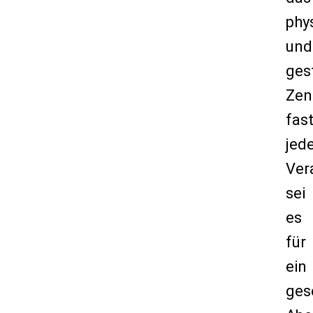
phy
und
ges
Zen
fas
jed
Ver
sei
es
für
ein
ges