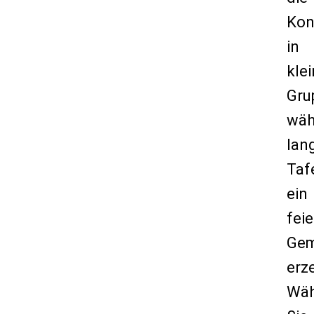
Kon
in
kle
Gru
wäh
lan
Taf
ein
feie
Gem
erz
Wäh