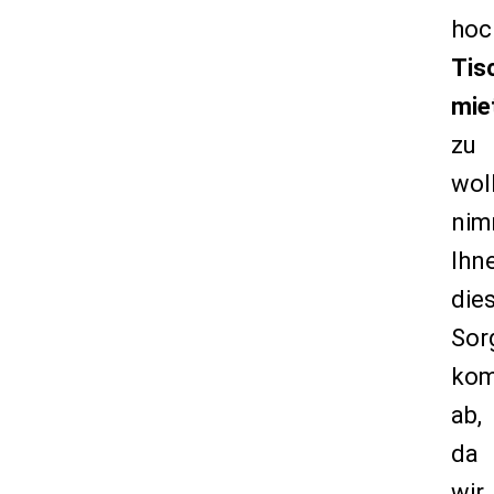
hoc
Tis
mie
zu
wol
nim
Ihn
die
Sor
kom
ab,
da
wir