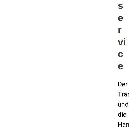
s
e
r
vi
c
e
Der
Tra
und
die
Han