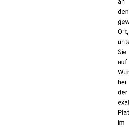
an
den
gew
Ort,
unt
Sie
auf
Wu
bei
der
exa
Pla
im