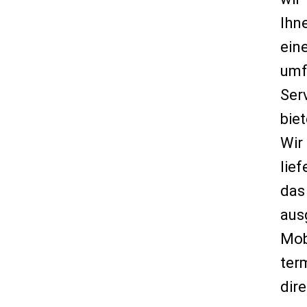
Ihn
ein
umf
Ser
bie
Wir
lief
das
aus
Mob
ter
dire