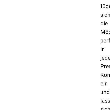
füg
sic
die
Möb
per
in
jed
Pre
Kon
ein
und
las
sic