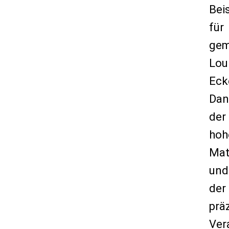
Bei
für
gem
Lou
Eck
Dan
der
hoh
Mat
und
der
prä
Ver