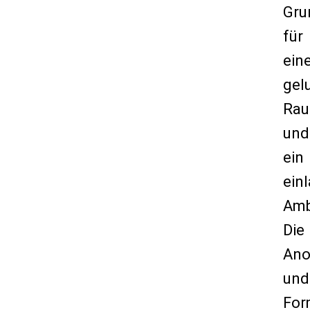
Gru
für
ein
gel
Rau
und
ein
ein
Amb
Die
Ano
und
Fo