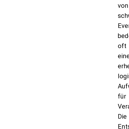
von
sch
Eve
bed
oft
ein
erh
log
Auf
für
Ver
Die
Ent