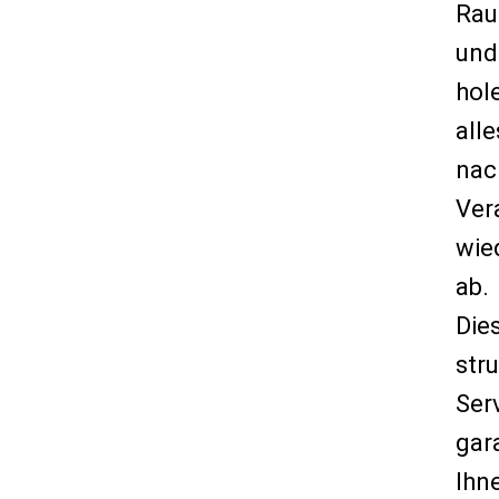
Ra
und
hol
alle
nac
Ver
wie
ab.
Die
stru
Ser
gar
Ihn