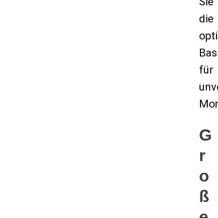
Sie
die
opt
Bas
für
unv
Mom
G
r
o
ß
e