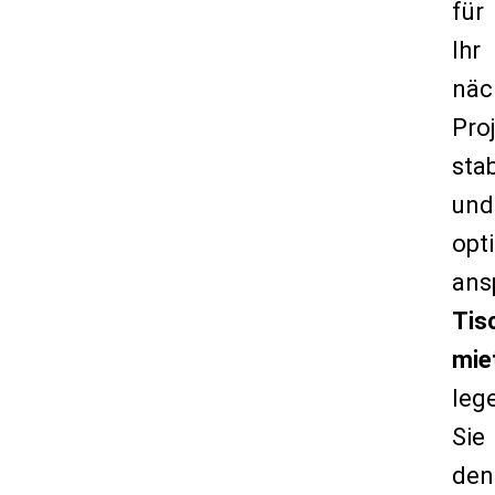
für
Ihr
näc
Pro
stab
und
opt
ans
Tis
mie
leg
Sie
den