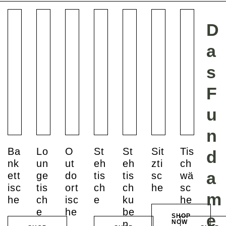
D
a
s
F
u
n
Ba
Lo
O
St
St
Sit
Tis
d
nk
un
ut
eh
eh
zti
ch
a
ett
ge
do
tis
tis
sc
wä
isc
tis
ort
ch
ch
he
sc
m
he
ch
isc
e
ku
he
e
he
be
e
SHOP
n
NOW