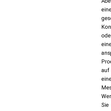
Abe
ein
ges
Kon
ode
ein
ans
Pro
auf
ein
Mes
We
Sie