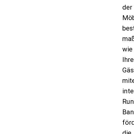
der
Möb
bes
maß
wie
Ihre
Gäs
mit
inte
Run
Ban
för
die