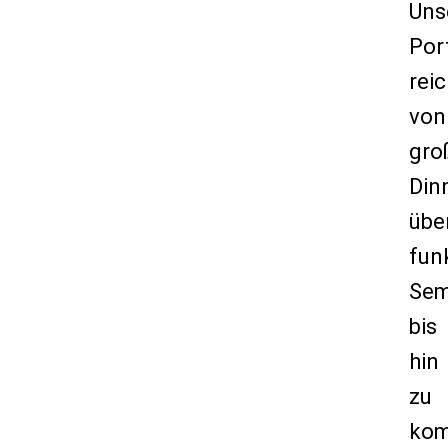
Uns
Por
reic
von
gro
Din
übe
fun
Sem
bis
hin
zu
kom