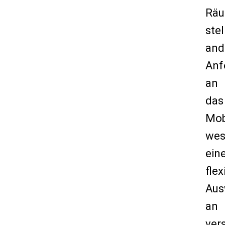
Räu
stel
and
Anf
an
das
Mobi
wes
ein
flex
Aus
an
ver