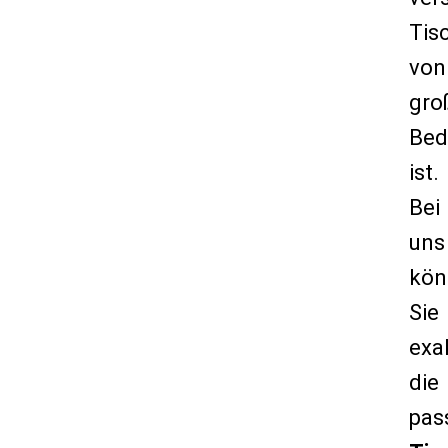
Tis
von
gro
Bed
ist.
Bei
uns
kön
Sie
exa
die
pas