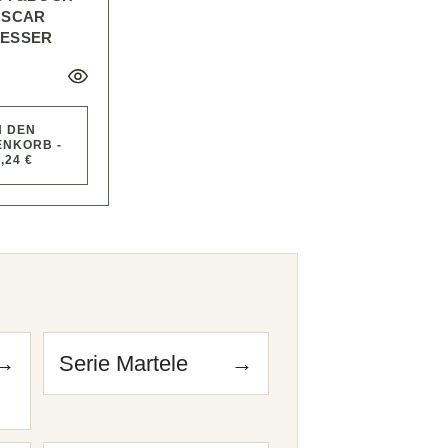
OSCAR
MESSER
)
N DEN
NKORB -
,24 €
n
→
Serie Martele
→