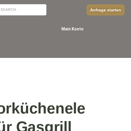
Anfrage starten
Mein Konto
orküchenele
ür Gasgrill