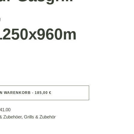
,
1250x960m
EN WARENKORB - 185,00 €
41.00
 & Zubehöer
,
Grills & Zubehör