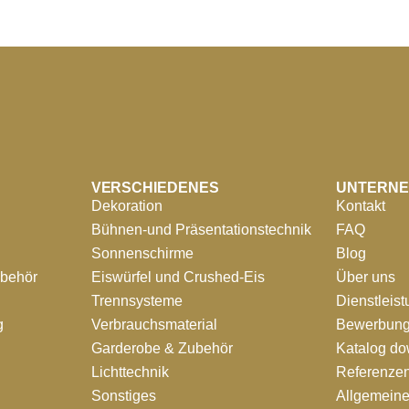
VERSCHIEDENES
UNTERN
Dekoration
Kontakt
Bühnen-und Präsentationstechnik
FAQ
Sonnenschirme
Blog
ubehör
Eiswürfel und Crushed-Eis
Über uns
Trennsysteme
Dienstleis
g
Verbrauchsmaterial
Bewerbung
Garderobe & Zubehör
Katalog d
Lichttechnik
Referenze
Sonstiges
Allgemein