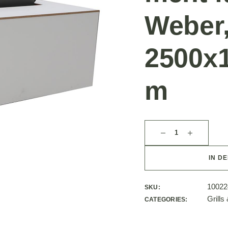
Weber
2500x
m
IN D
10022
SKU:
Grills
CATEGORIES: