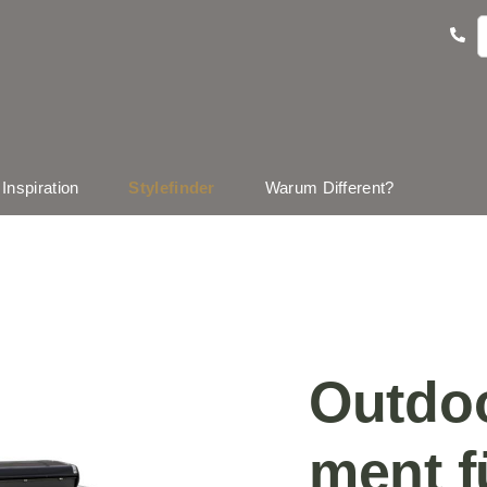
Inspiration
Stylefinder
Warum Different?
Outdo
ment f