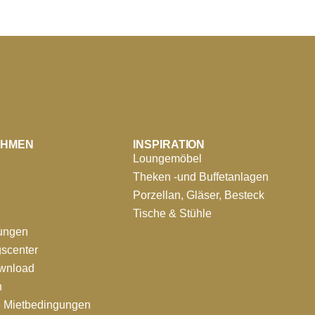
EHMEN
INSPIRATION
Loungemöbel
Theken -und Buffetanlagen
Porzellan, Gläser, Besteck
Tische & Stühle
tungen
scenter
ownload
n
e Mietbedingungen