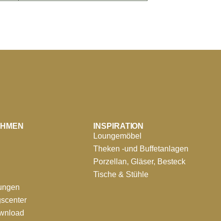
EHMEN
INSPIRATION
Loungemöbel
Theken -und Buffetanlagen
Porzellan, Gläser, Besteck
Tische & Stühle
tungen
scenter
ownload