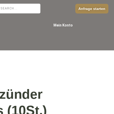
Anfrage starten
Mein Konto
nzünder
 (10St.)