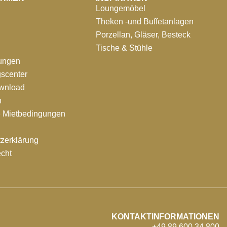
Loungemöbel
Theken -und Buffetanlagen
Porzellan, Gläser, Besteck
Tische & Stühle
tungen
scenter
ownload
n
e Mietbedingungen
zerklärung
echt
KONTAKTINFORMATIONEN
+49 89 600 34 800