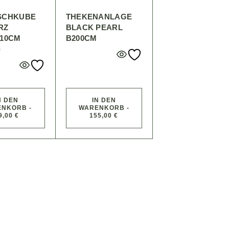
SCHKUBE
THEKENANLAGE
RZ
BLACK PEARL
110CM
B200CM
)
N DEN
IN DEN
NKORB -
WARENKORB -
9,00 €
155,00 €