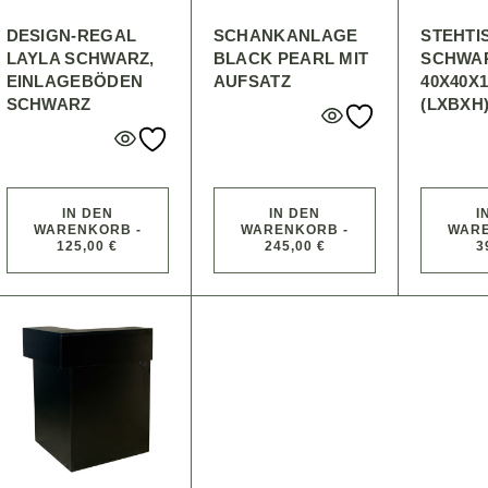
DESIGN-REGAL
SCHANKANLAGE
STEHTI
LAYLA SCHWARZ,
BLACK PEARL MIT
SCHWA
EINLAGEBÖDEN
AUFSATZ
40X40X
SCHWARZ
(LXBXH
IN DEN
IN DEN
I
WARENKORB -
WARENKORB -
WARE
125,00 €
245,00 €
3