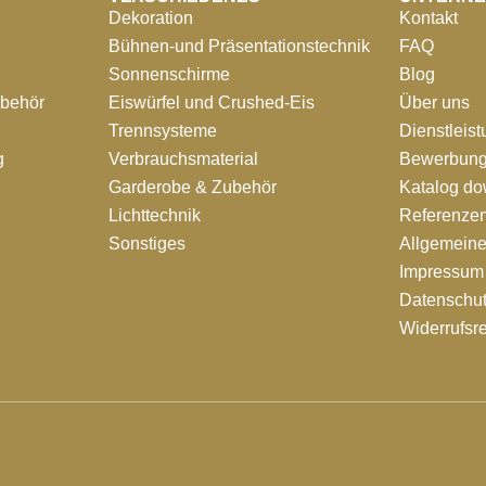
Dekoration
Kontakt
Bühnen-und Präsentationstechnik
FAQ
Sonnenschirme
Blog
ubehör
Eiswürfel und Crushed-Eis
Über uns
Trennsysteme
Dienstleis
g
Verbrauchsmaterial
Bewerbung
Garderobe & Zubehör
Katalog d
Lichttechnik
Referenze
Sonstiges
Allgemein
Impressum
Datenschut
Widerrufsr