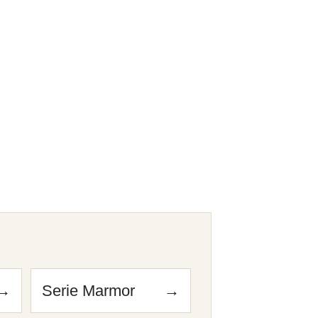
n
→
Serie Marmor
→