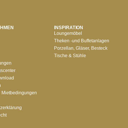
EHMEN
INSPIRATION
Loungemöbel
Theken -und Buffetanlagen
Porzellan, Gläser, Besteck
Tische & Stühle
tungen
scenter
ownload
n
e Mietbedingungen
zerklärung
echt