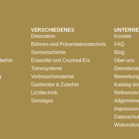
VERSCHIEDENES
UNTERN
Dekoration
Kontakt
Bühnen-und Präsentationstechnik
FAQ
Sonnenschirme
Blog
ubehör
Eiswürfel und Crushed-Eis
Über uns
Trennsysteme
Dienstleis
g
Verbrauchsmaterial
Bewerbung
Garderobe & Zubehör
Katalog d
Lichttechnik
Referenze
Sonstiges
Allgemein
Impressum
Datenschut
Widerrufsr