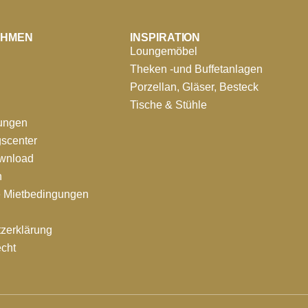
EHMEN
INSPIRATION
Loungemöbel
Theken -und Buffetanlagen
Porzellan, Gläser, Besteck
Tische & Stühle
tungen
scenter
ownload
n
e Mietbedingungen
zerklärung
echt