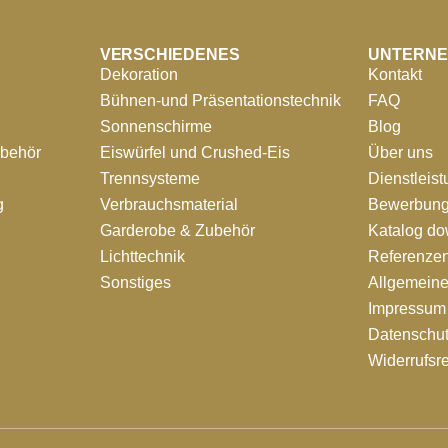
VERSCHIEDENES
UNTERN
Dekoration
Kontakt
Bühnen-und Präsentationstechnik
FAQ
Sonnenschirme
Blog
ubehör
Eiswürfel und Crushed-Eis
Über uns
Trennsysteme
Dienstleis
g
Verbrauchsmaterial
Bewerbung
Garderobe & Zubehör
Katalog d
Lichttechnik
Referenze
Sonstiges
Allgemein
Impressum
Datenschut
Widerrufsr