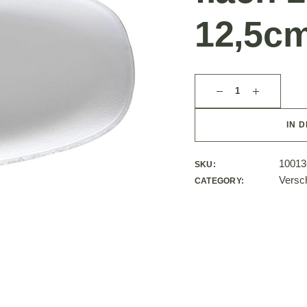
12,5cm
IN 
10013
SKU:
Versc
CATEGORY: