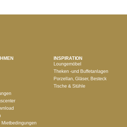
EHMEN
INSPIRATION
Loungemöbel
Theken -und Buffetanlagen
Porzellan, Gläser, Besteck
Tische & Stühle
tungen
scenter
ownload
n
e Mietbedingungen