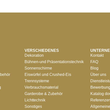
VERSCHIEDENES
UNTERN
Dekoration
Kontakt
Bühnen-und Präsentationstechnik
FAQ
Sonnenschirme
Blog
ubehör
Eiswürfel und Crushed-Eis
Über uns
Trennsysteme
Dienstleis
g
Verbrauchsmaterial
Bewerbung
Garderobe & Zubehör
Katalog d
Lichttechnik
Referenze
Sonstiges
Allgemein