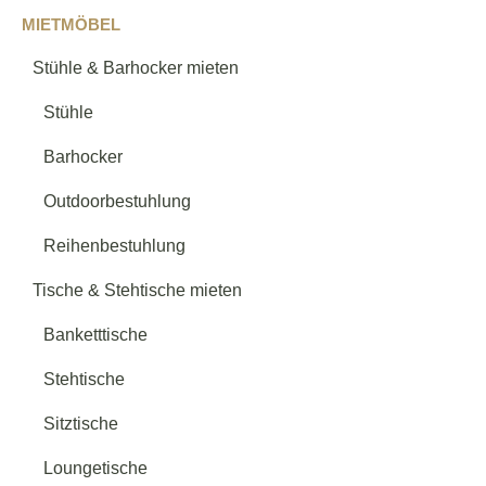
Loungemobiliar
→
MIETMÖBEL
Stühle & Barhocker mieten
Loungetische
→
Stühle
Barhocker
Lounge - Verschiedenes
→
Outdoorbestuhlung
Reihenbestuhlung
Serie Samt
→
Tische & Stehtische mieten
Banketttische
Serie Galatea & Retiro
→
Stehtische
Serie Tante Emma
→
Sitztische
Loungetische