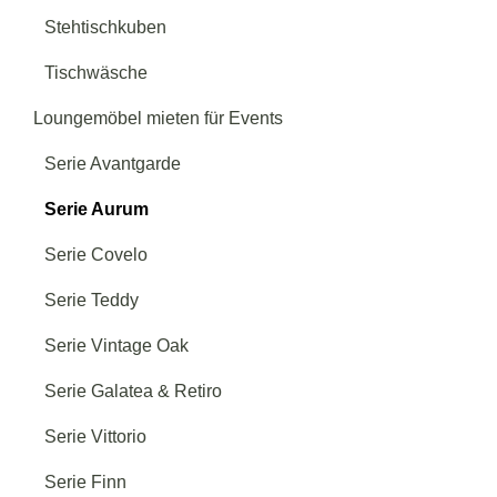
Serie Avantgarde
→
Stehtischkuben
Tischwäsche
Serie Teddy
→
Loungemöbel mieten für Events
Serie Avantgarde
Serie Aurum
Serie Covelo
Serie Teddy
Serie Vintage Oak
Serie Galatea & Retiro
Serie Vittorio
Serie Finn