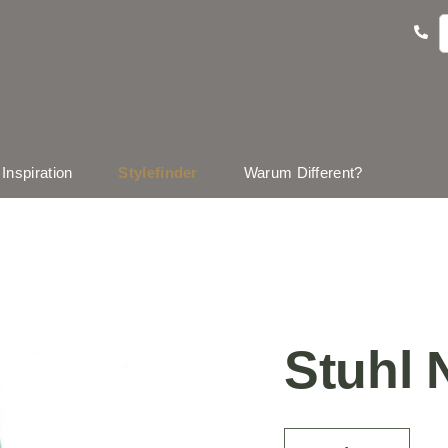
Inspiration
Stylefinder
Warum Different?
Stuhl N