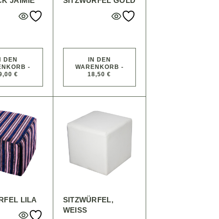
CK JAIMIE
SITZWÜRFEL GOLD
N DEN
IN DEN
NKORB -
WARENKORB -
9,00 €
18,50 €
RFEL LILA
SITZWÜRFEL,
WEISS