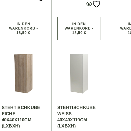
IN DEN
IN DEN
I
WARENKORB -
WARENKORB -
WARE
18,50 €
18,50 €
1
STEHTISCHKUBE
STEHTISCHKUBE
EICHE
WEISS 4
40X40X110CM
0X40X110CM (
(LXBXH)
LXBXH)