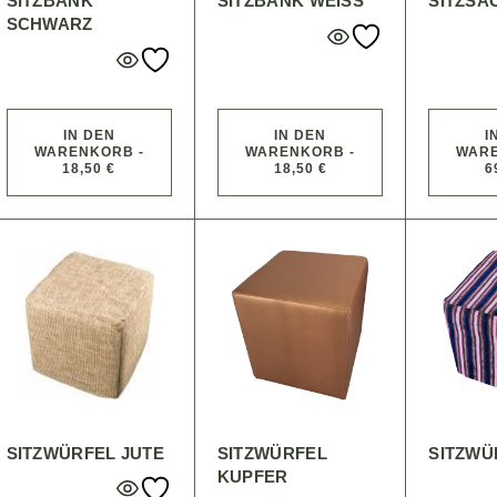
SITZBANK
SITZBANK WEISS
SITZSA
SCHWARZ
IN DEN
IN DEN
I
WARENKORB -
WARENKORB -
WARE
18,50 €
18,50 €
6
SITZWÜRFEL JUTE
SITZWÜRFEL
SITZWÜ
KUPFER