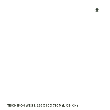
TISCH IKON WEISS, 160 X 60 X 78CM (L X B X H)