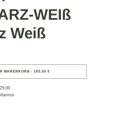
ARZ-WEIß
z Weiß
EN WARENKORB - 165,00 €
29.00
 Marmor