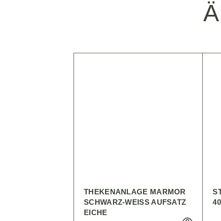
Ä
THEKENANLAGE MARMOR
S
SCHWARZ-WEISS AUFSATZ E
4
ICHE