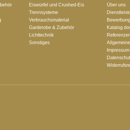
ubehör
Eiswürfel und Crushed-Eis
Über uns
Trennsysteme
Dienstleis
g
Verbrauchsmaterial
Bewerbung
Garderobe & Zubehör
Katalog d
Lichttechnik
Referenze
Sonstiges
Allgemein
Impressum
Datenschut
Widerrufsr