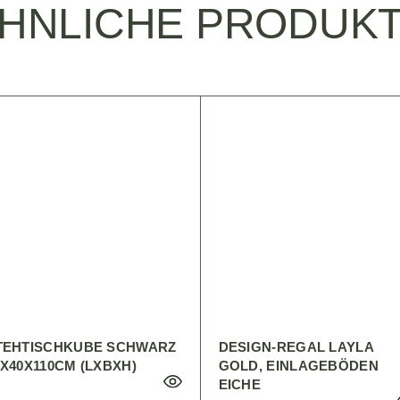
HNLICHE PRODUK
TEHTISCHKUBE SCHWARZ
DESIGN-REGAL LAYLA
0X40X110CM (LXBXH)
GOLD, EINLAGEBÖDEN
EICHE