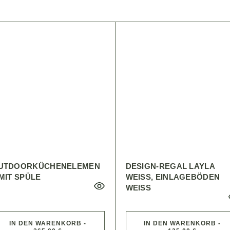
UTDOORKÜCHENELEMEN
DESIGN-REGAL LAYLA
 MIT SPÜLE
WEISS, EINLAGEBÖDEN W
EISS
IN DEN WARENKORB -
IN DEN WARENKORB -