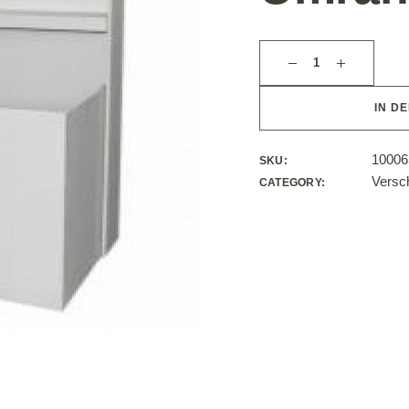
IN D
10006
SKU:
Versc
CATEGORY: