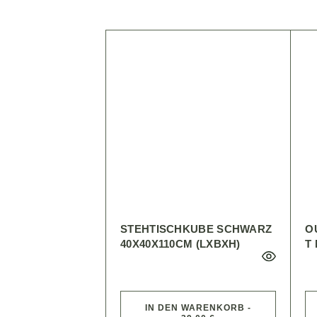
STEHTISCHKUBE SCHWARZ
O
40X40X110CM (LXBXH)
T
IN DEN WARENKORB -