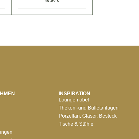
40,00 €
EHMEN
INSPIRATION
Loungemöbel
Theken -und Buffetanlagen
Porzellan, Gläser, Besteck
Tische & Stühle
tungen