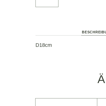
BESCHREIB
D18cm
Ä