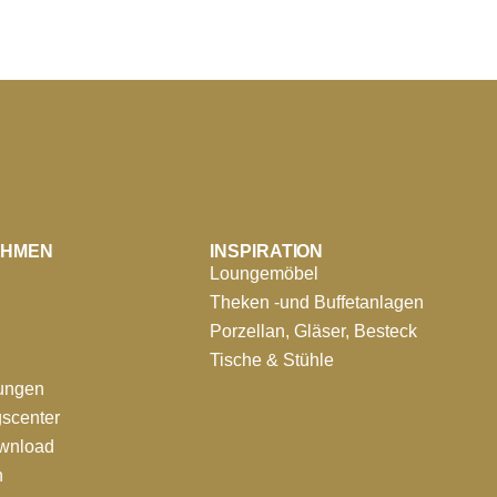
EHMEN
INSPIRATION
Loungemöbel
Theken -und Buffetanlagen
Porzellan, Gläser, Besteck
Tische & Stühle
tungen
scenter
ownload
n