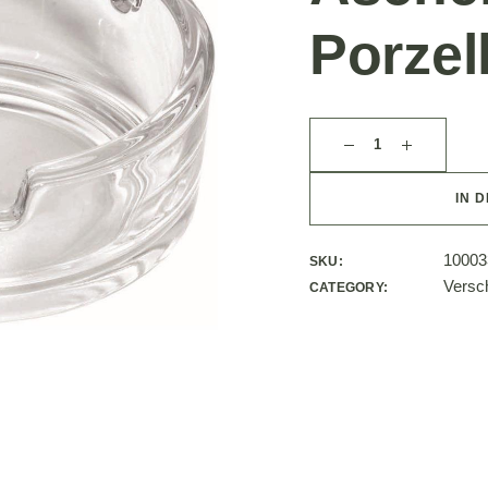
Porzel
IN 
10003
SKU:
Versc
CATEGORY: