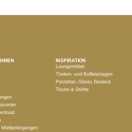
EHMEN
INSPIRATION
Loungemöbel
Theken -und Buffetanlagen
Porzellan, Gläser, Besteck
Tische & Stühle
tungen
scenter
ownload
n
e Mietbedingungen