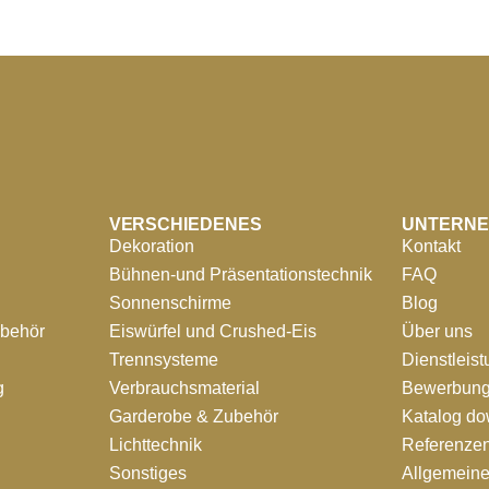
VERSCHIEDENES
UNTERN
Dekoration
Kontakt
Bühnen-und Präsentationstechnik
FAQ
Sonnenschirme
Blog
ubehör
Eiswürfel und Crushed-Eis
Über uns
Trennsysteme
Dienstleis
g
Verbrauchsmaterial
Bewerbung
Garderobe & Zubehör
Katalog d
Lichttechnik
Referenze
Sonstiges
Allgemein