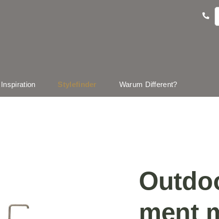
Inspiration
Stylefinder
Warum Different?
Outdo
ment m