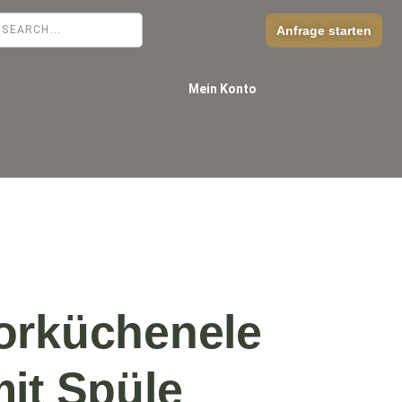
Anfrage starten
Mein Konto
orküchenele
it Spüle