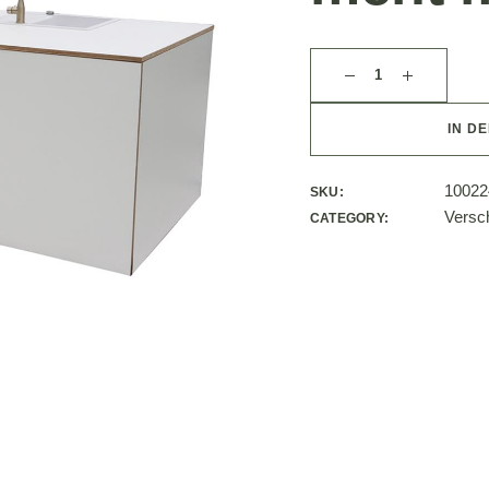
IN D
10022
SKU:
Versc
CATEGORY: