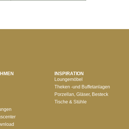
EHMEN
INSPIRATION
Loungemöbel
Theken -und Buffetanlagen
Porzellan, Gläser, Besteck
Tische & Stühle
tungen
scenter
ownload