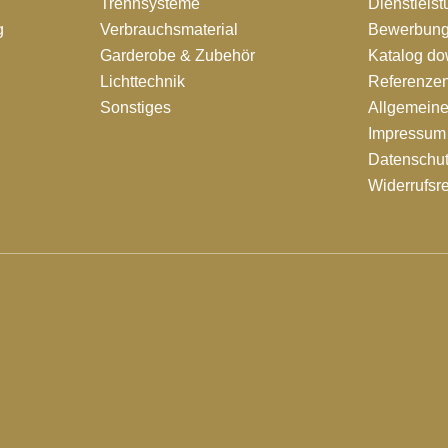
Trennsysteme
Dienstleis
g
Verbrauchsmaterial
Bewerbung
Garderobe & Zubehör
Katalog d
Lichttechnik
Referenze
Sonstiges
Allgemein
Impressum
Datenschut
Widerrufsr