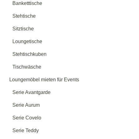
Banketttische
Serie Galatea & Retiro
→
Stehtische
Serie Tante Emma
→
Sitztische
Loungetische
Serie Avantgarde
→
Stehtischkuben
Tischwäsche
Serie Teddy
→
Loungemöbel mieten für Events
Serie Avantgarde
Serie Aurum
Serie Covelo
Serie Teddy