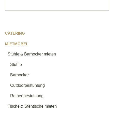
Passende Kategorien entdecken
CATERING
Loungemobiliar
→
MIETMÖBEL
Stühle & Barhocker mieten
Loungetische
→
Stühle
Barhocker
Lounge - Verschiedenes
→
Outdoorbestuhlung
Reihenbestuhlung
Serie Samt
→
Tische & Stehtische mieten