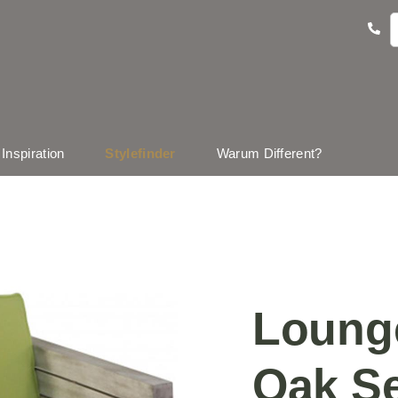
Inspiration
Stylefinder
Warum Different?
Loung
Oak Se