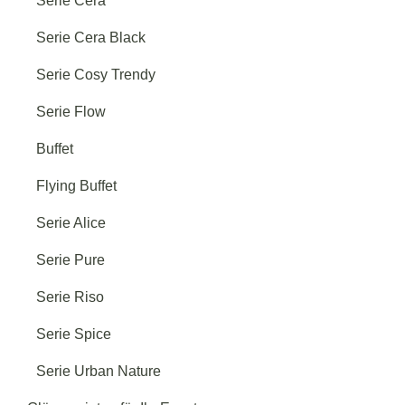
Serie Cera
Serie Style
→
Serie Cera Black
Serie Cosy Trendy
Serie Kristall
→
Serie Flow
Buffet
Serie Prestige
→
Flying Buffet
Serie Alice
Serie Pure
Serie Riso
Serie Spice
Serie Urban Nature