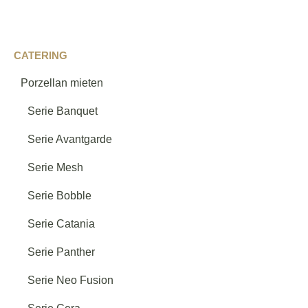
Passende Kategorien entdecken
CATERING
Gläser
→
Porzellan mieten
Serie Banquet
Verschiedene Gläser
→
Serie Avantgarde
Serie Mesh
Serie Divine
→
Serie Bobble
Serie Catania
Serie Authentis
→
Serie Panther
Serie Neo Fusion
Serie Vina
→