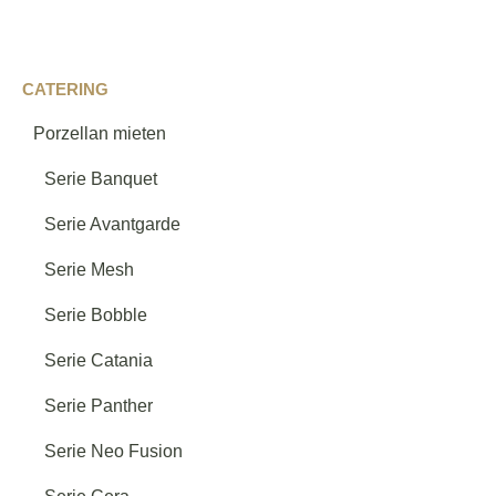
Passende Kategorien entdecken
CATERING
Gläser
→
Porzellan mieten
Serie Banquet
Verschiedene Gläser
→
Serie Avantgarde
Serie Mesh
Vina Spots
→
Serie Bobble
Serie Catania
Serie Authentis
→
Serie Panther
Serie Neo Fusion
Serie Vina
→