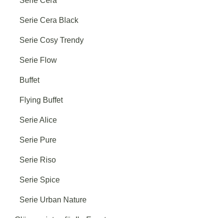
Serie Cera
Serie Style
→
Serie Cera Black
Serie Cosy Trendy
Serie Kristall
→
Serie Flow
Buffet
Serie Prestige
→
Flying Buffet
Serie Alice
Serie Pure
Serie Riso
Serie Spice
Serie Urban Nature