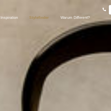
Inspiration
Stylefinder
Warum Different?