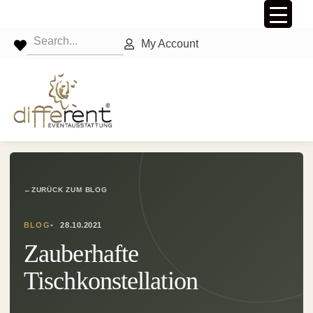
My Account
←
ZURÜCK ZUM BLOG
BLOG
28.10.2021
Zauberhafte
Tischkonstellation