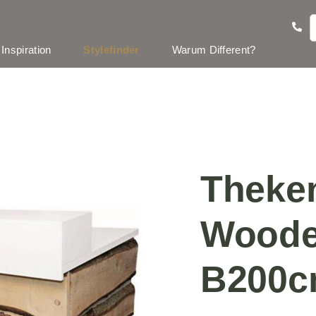
Inspiration
Stylefinder
Warum Different?
Theke
Wooden
B200