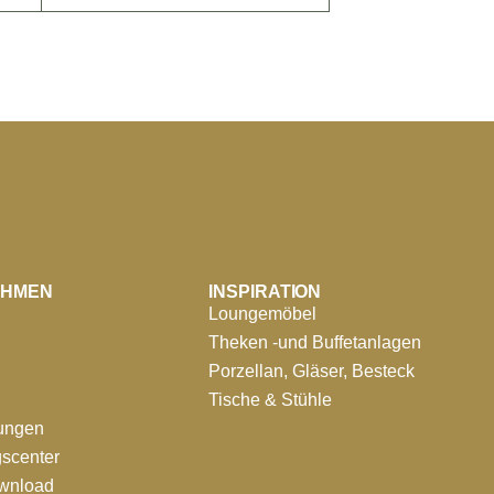
EHMEN
INSPIRATION
Loungemöbel
Theken -und Buffetanlagen
Porzellan, Gläser, Besteck
Tische & Stühle
tungen
scenter
ownload