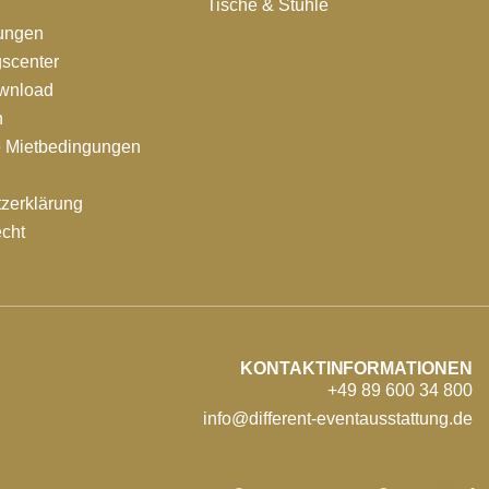
Tische & Stühle
tungen
scenter
ownload
n
e Mietbedingungen
zerklärung
echt
KONTAKTINFORMATIONEN
+49 89 600 34 800
info@different-eventausstattung.de