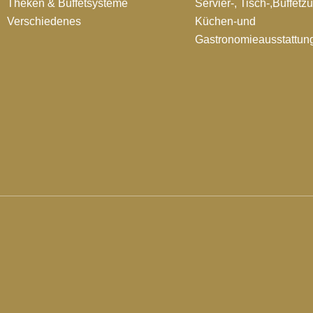
Theken & Buffetsysteme
Servier-, Tisch-,Buffetz
Verschiedenes
Küchen-und
Gastronomieausstattun