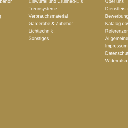
ubehör
Eiswürfel und Crushed-Eis
Über uns
Trennsysteme
Dienstleis
g
Verbrauchsmaterial
Bewerbung
Garderobe & Zubehör
Katalog d
Lichttechnik
Referenze
Sonstiges
Allgemein
Impressum
Datenschut
Widerrufsr