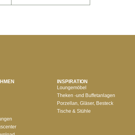
EHMEN
INSPIRATION
Loungemöbel
Theken -und Buffetanlagen
Porzellan, Gläser, Besteck
Tische & Stühle
tungen
scenter
ownload