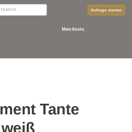
Anfrage starten
Mein Konto
ement Tante
weiß