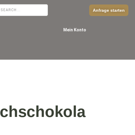
Anfrage starten
Mein Konto
lchschokola