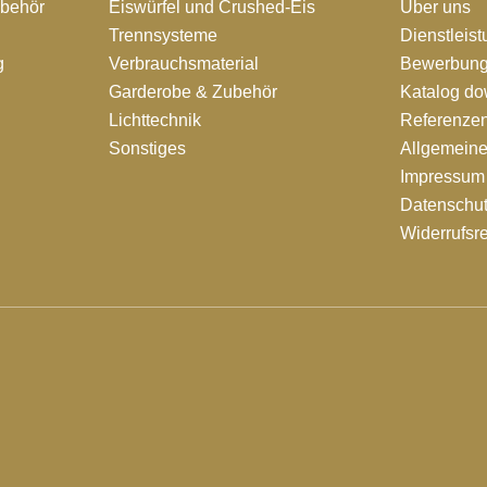
ubehör
Eiswürfel und Crushed-Eis
Über uns
Trennsysteme
Dienstleis
g
Verbrauchsmaterial
Bewerbung
Garderobe & Zubehör
Katalog d
Lichttechnik
Referenze
Sonstiges
Allgemein
Impressum
Datenschut
Widerrufsr