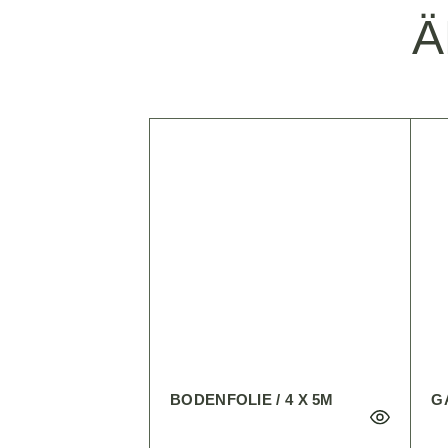
Ä
BODENFOLIE / 4 X 5M
G