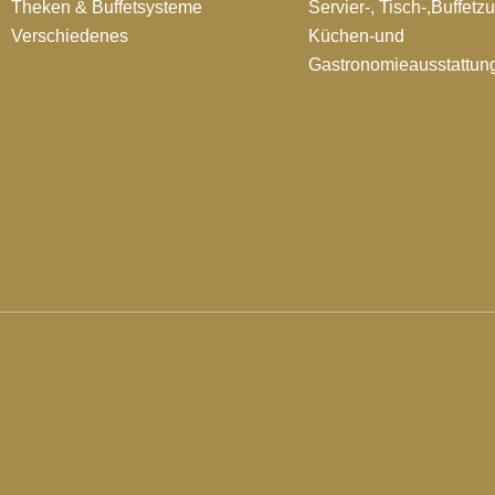
Theken & Buffetsysteme
Servier-, Tisch-,Buffetz
Verschiedenes
Küchen-und
Gastronomieausstattun