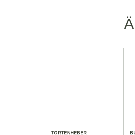
Ä
TORTENHEBER
B