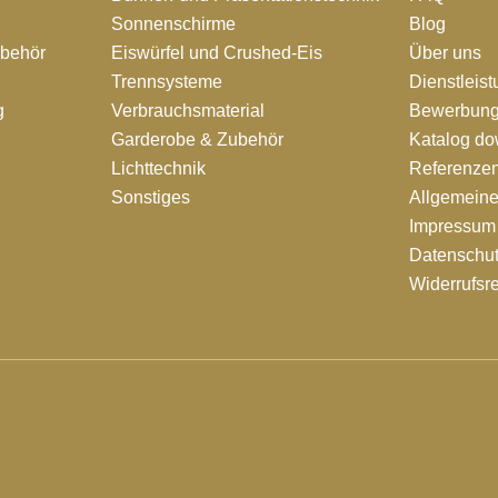
Sonnenschirme
Blog
ubehör
Eiswürfel und Crushed-Eis
Über uns
Trennsysteme
Dienstleis
g
Verbrauchsmaterial
Bewerbung
Garderobe & Zubehör
Katalog d
Lichttechnik
Referenze
Sonstiges
Allgemein
Impressum
Datenschut
Widerrufsr