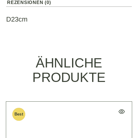
REZENSIONEN (0)
D23cm
ÄHNLICHE
PRODUKTE
Best
New