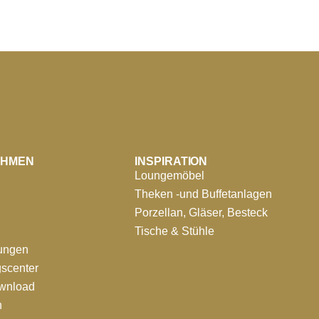
EHMEN
INSPIRATION
Loungemöbel
Theken -und Buffetanlagen
Porzellan, Gläser, Besteck
Tische & Stühle
tungen
scenter
ownload
n