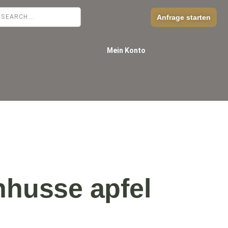
Anfrage starten
Mein Konto
hhusse apfel