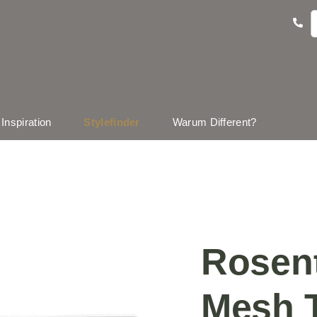
Inspiration
Stylefinder
Warum Different?
Rosent
Mesh T