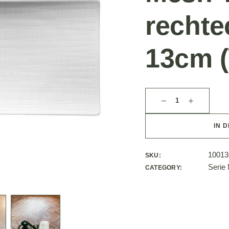
rechte
13cm (
IN 
10013
SKU:
Serie
CATEGORY: