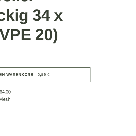
ckig 34 x
VPE 20)
DEN WARENKORB - 0,59 €
64.00
 Mesh