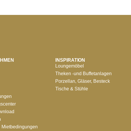
EHMEN
INSPIRATION
Loungemöbel
Theken -und Buffetanlagen
Porzellan, Gläser, Besteck
Tische & Stühle
tungen
scenter
ownload
n
e Mietbedingungen