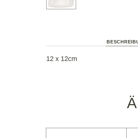
BESCHREIB
12 x 12cm
Ä