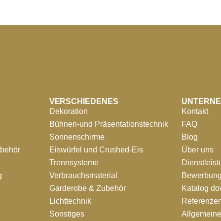
VERSCHIEDENES
UNTERN
Dekoration
Kontakt
Bühnen-und Präsentationstechnik
FAQ
Sonnenschirme
Blog
ubehör
Eiswürfel und Crushed-Eis
Über uns
Trennsysteme
Dienstleis
g
Verbrauchsmaterial
Bewerbung
Garderobe & Zubehör
Katalog d
Lichttechnik
Referenze
Sonstiges
Allgemein