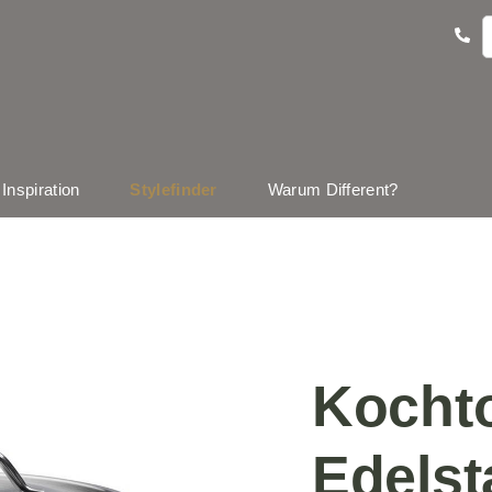
Inspiration
Stylefinder
Warum Different?
Kocht
Edelst