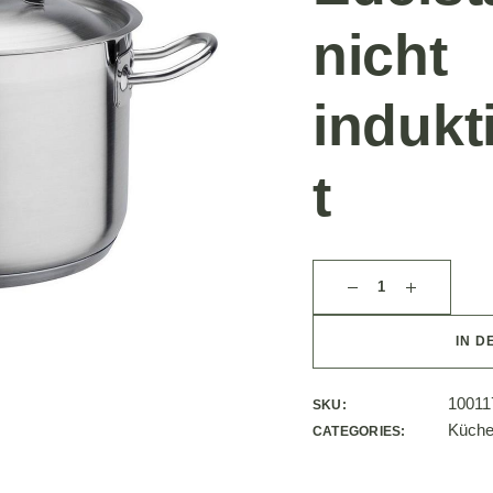
nicht
indukt
t
IN D
10011
SKU:
Küche
CATEGORIES: