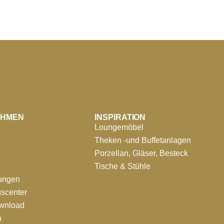
EHMEN
INSPIRATION
Loungemöbel
Theken -und Buffetanlagen
Porzellan, Gläser, Besteck
Tische & Stühle
tungen
scenter
ownload
n