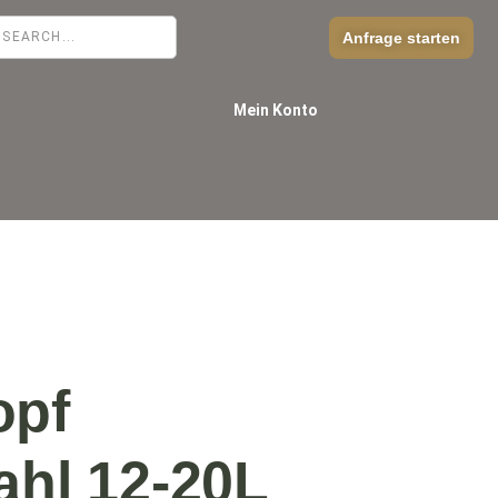
Anfrage starten
Mein Konto
opf
ahl 12-20L