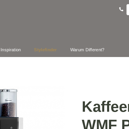
Inspiration
Stylefinder
Warum Different?
Kaffe
WMF Pr