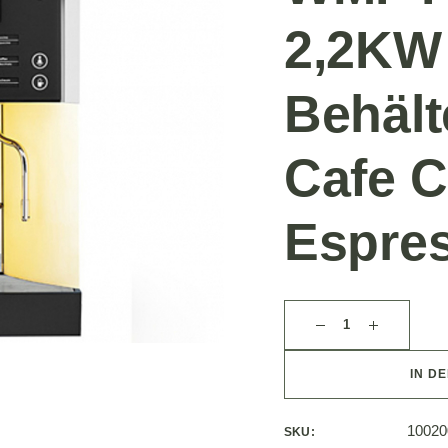
2,2KW 
Behält
Cafe 
Espre
IN D
10020
SKU: