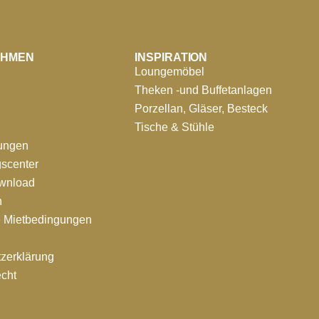
EHMEN
INSPIRATION
Loungemöbel
Theken -und Buffetanlagen
Porzellan, Gläser, Besteck
Tische & Stühle
tungen
scenter
ownload
n
e Mietbedingungen
zerklärung
echt