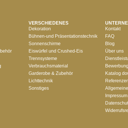
VERSCHIEDENES
UNTERN
Dekoration
Kontakt
Bühnen-und Präsentationstechnik
FAQ
Sonnenschirme
Blog
ubehör
Eiswürfel und Crushed-Eis
Über uns
Trennsysteme
Dienstleis
g
Verbrauchsmaterial
Bewerbung
Garderobe & Zubehör
Katalog d
Lichttechnik
Referenze
Sonstiges
Allgemein
Impressum
Datenschut
Widerrufsr