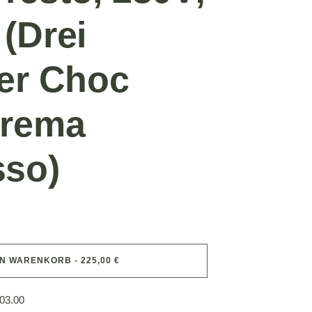
(Drei
er Choc
Crema
sso)
EN WARENKORB - 225,00 €
03.00