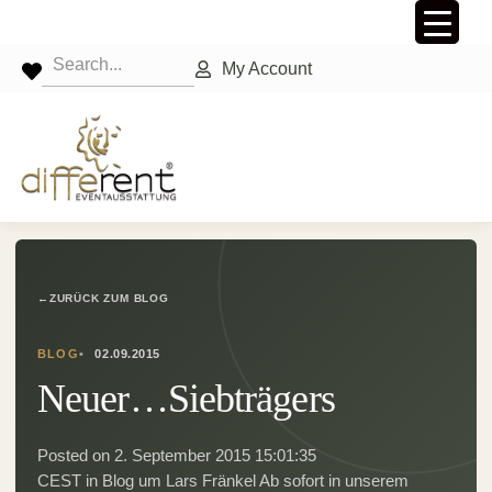
My Account
←
ZURÜCK ZUM BLOG
BLOG
02.09.2015
Neuer…Siebträgers
Posted on 2. September 2015 15:01:35
CEST in Blog um Lars Fränkel Ab sofort in unserem