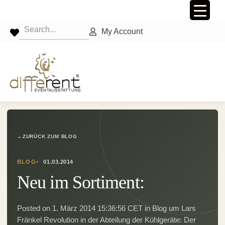
My Account
←
ZURÜCK ZUM BLOG
BLOG
01.03.2014
Neu im Sortiment:
Posted on 1. März 2014 15:36:56 CET in Blog um Lars
Fränkel Revolution in der Abteilung der Kühlgeräte: Der