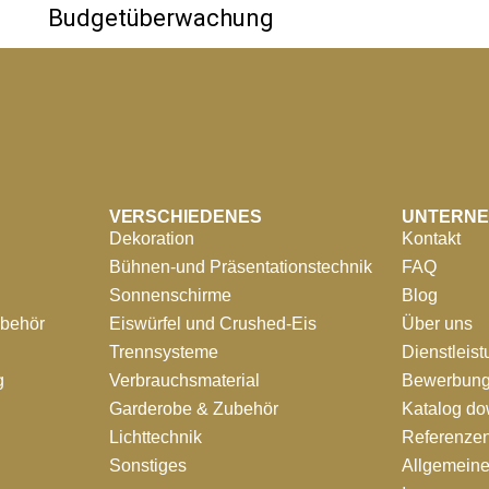
Budgetüberwachung
VERSCHIEDENES
UNTERN
Dekoration
Kontakt
Bühnen-und Präsentationstechnik
FAQ
Sonnenschirme
Blog
ubehör
Eiswürfel und Crushed-Eis
Über uns
Trennsysteme
Dienstleis
g
Verbrauchsmaterial
Bewerbung
Garderobe & Zubehör
Katalog d
Lichttechnik
Referenze
Sonstiges
Allgemein