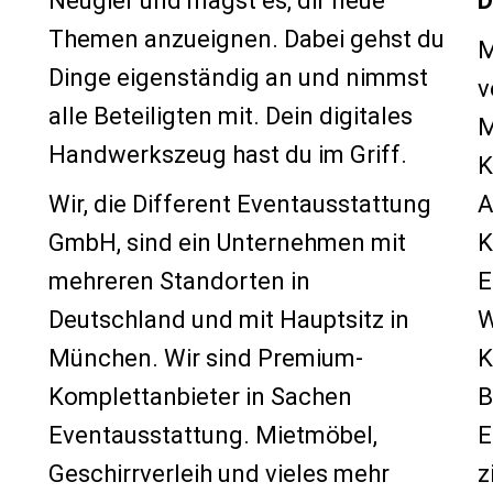
Neugier und magst es, dir neue
D
Themen anzueignen. Dabei gehst du
M
Dinge eigenständig an und nimmst
v
alle Beteiligten mit. Dein digitales
M
Handwerkszeug hast du im Griff.
K
Wir, die Different Eventausstattung
A
GmbH, sind ein Unternehmen mit
K
mehreren Standorten in
E
Deutschland und mit Hauptsitz in
W
München. Wir sind Premium-
K
Komplettanbieter in Sachen
B
Eventausstattung. Mietmöbel,
E
Geschirrverleih und vieles mehr
z