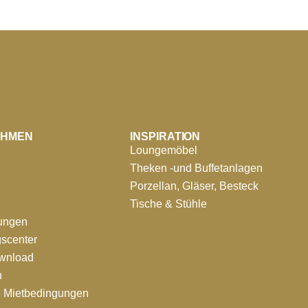
EHMEN
INSPIRATION
Loungemöbel
Theken -und Buffetanlagen
Porzellan, Gläser, Besteck
Tische & Stühle
tungen
scenter
ownload
n
e Mietbedingungen