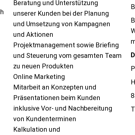
Beratung und Unterstützung
B
ch
unserer Kunden bei der Planung
B
und Umsetzung von Kampagnen
W
und Aktionen
m
Projektmanagement sowie Briefing
D
und Steuerung vom gesamten Team
zu neuen Produkten
P
Online Marketing
H
Mitarbeit an Konzepten und
8
Präsentationen beim Kunden
inklusive Vor- und Nachbereitung
T
von Kundenterminen
Kalkulation und