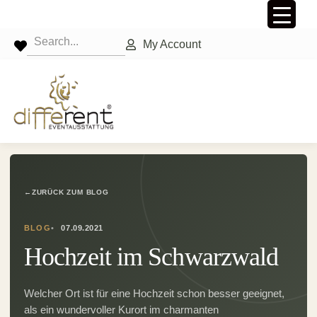
My Account
←
ZURÜCK ZUM BLOG
BLOG
07.09.2021
Hochzeit im Schwarzwald
Welcher Ort ist für eine Hochzeit schon besser geeignet,
als ein wundervoller Kurort im charmanten