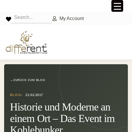
My Account
←
ZURÜCK ZUM BLOG
BLOG
22.02.2017
Historie und Moderne an
einem Ort – Das Event im
Kohlebunker