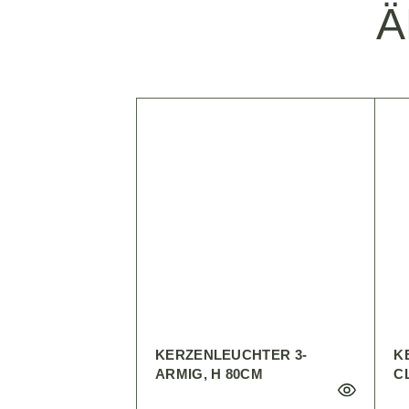
Ä
KERZENLEUCHTER 3-
K
ARMIG, H 80CM
C