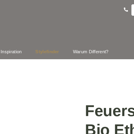
Inspiration
Stylefinder
Warum Different?
Feuers
Bio Et