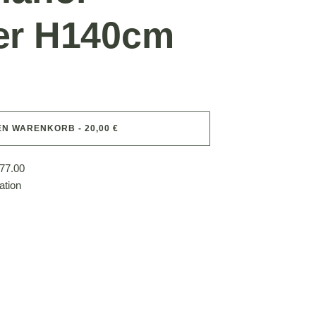
er H140cm
EN WARENKORB - 20,00 €
77.00
ation