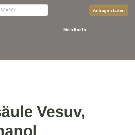
Anfrage starten
Mein Konto
äule Vesuv,
hanol