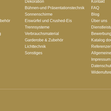
Dekoration
Kontakt
Bühnen-und Präsentationstechnik
FAQ
Sonnenschirme
Blog
ubehör
Eiswürfel und Crushed-Eis
Über uns
Trennsysteme
Dienstleis
g
Verbrauchsmaterial
Bewerbung
Garderobe & Zubehör
Katalog d
Lichttechnik
Referenze
Sonstiges
Allgemein
Impressum
Datenschut
Widerrufsr