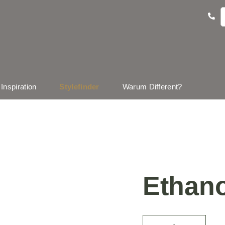
Inspiration
Stylefinder
Warum Different?
Ethano