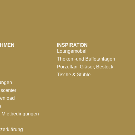
EHMEN
INSPIRATION
Loungemöbel
Theken -und Buffetanlagen
Porzellan, Gläser, Besteck
Tische & Stühle
tungen
scenter
ownload
n
e Mietbedingungen
zerklärung