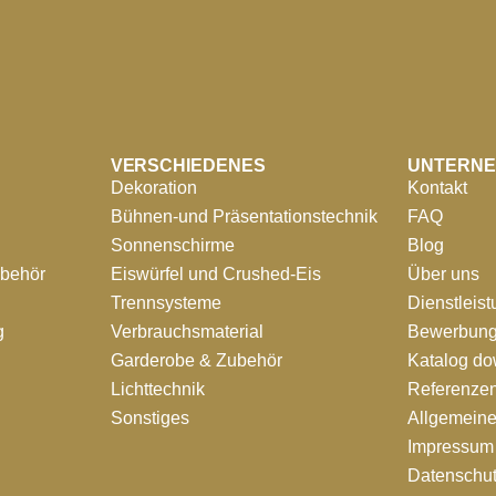
VERSCHIEDENES
UNTERN
Dekoration
Kontakt
Bühnen-und Präsentationstechnik
FAQ
Sonnenschirme
Blog
ubehör
Eiswürfel und Crushed-Eis
Über uns
Trennsysteme
Dienstleis
g
Verbrauchsmaterial
Bewerbung
Garderobe & Zubehör
Katalog d
Lichttechnik
Referenze
Sonstiges
Allgemein
Impressum
Datenschut