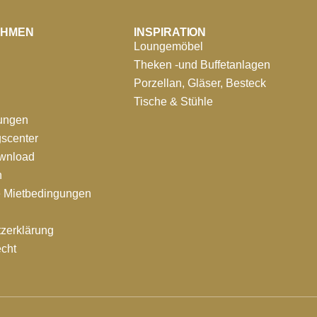
EHMEN
INSPIRATION
Loungemöbel
Theken -und Buffetanlagen
Porzellan, Gläser, Besteck
Tische & Stühle
tungen
scenter
ownload
n
e Mietbedingungen
zerklärung
echt