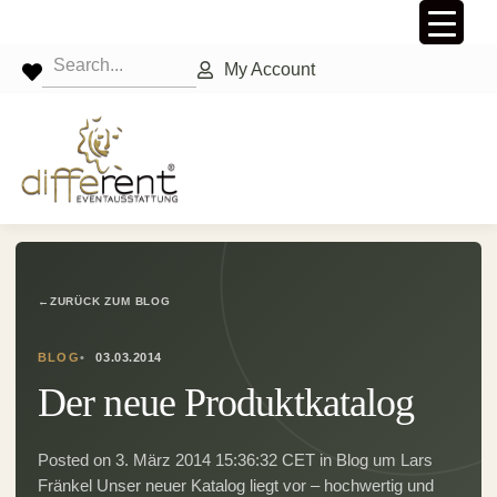
My Account
←
ZURÜCK ZUM BLOG
BLOG
03.03.2014
Der neue Produktkatalog
Posted on 3. März 2014 15:36:32 CET in Blog um Lars
Fränkel Unser neuer Katalog liegt vor – hochwertig und