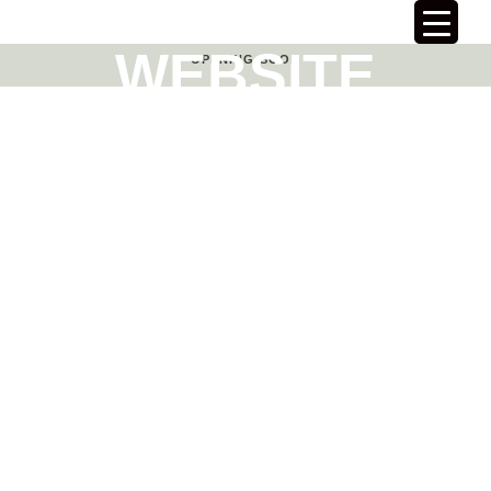
WEBSITE
OPENING SOON
COMING SOON
Audiam option suavitate ut mea, te eam decore
sit amet vix. Eum vidisse habemus suscipit id,
te utamur feugiat.