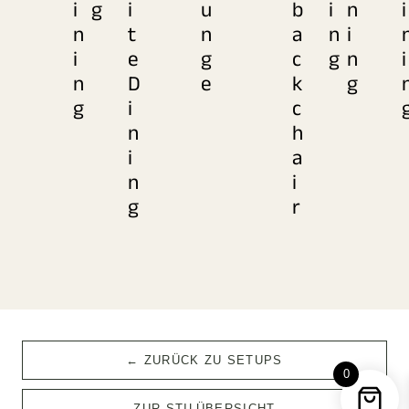
i
g
i
u
b
i
n
i
n
t
n
a
n
i
i
e
g
c
g
n
i
n
D
e
k
g
g
i
c
n
h
i
a
n
i
g
r
← ZURÜCK ZU SETUPS
0
ZUR STILÜBERSICHT