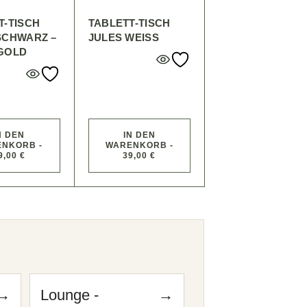
T-TISCH
TABLETT-TISCH
SCHWARZ –
JULES WEISS
GOLD
N DEN
IN DEN
NKORB -
WARENKORB -
9,00 €
39,00 €
n
→
Lounge -
→