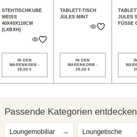
STEHTISCHKUBE
TABLETT-TISCH
TABLET
WEISS 4
JULES MINT
JULES 
0X40X110CM (
FÜSSE 
LXBXH)
IN DEN
IN DEN
I
WARENKORB -
WARENKORB -
WARE
39,00 €
39,00 €
3
Passende Kategorien entdecke
Loungemobiliar
→
Loungetische