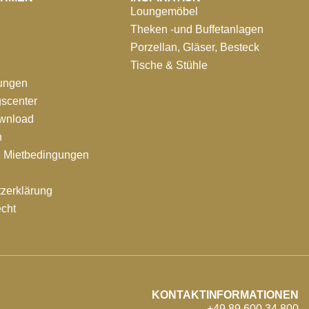
Loungemöbel
Theken -und Buffetanlagen
Porzellan, Gläser, Besteck
Tische & Stühle
tungen
scenter
ownload
n
e Mietbedingungen
zerklärung
echt
KONTAKTINFORMATIONEN
+49 89 600 34 800