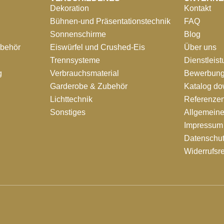
Dekoration
Kontakt
Bühnen-und Präsentationstechnik
FAQ
Sonnenschirme
Blog
ubehör
Eiswürfel und Crushed-Eis
Über uns
Trennsysteme
Dienstleis
g
Verbrauchsmaterial
Bewerbung
Garderobe & Zubehör
Katalog d
Lichttechnik
Referenze
Sonstiges
Allgemein
Impressum
Datenschut
Widerrufsr