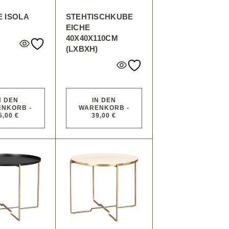
 ISOLA
STEHTISCHKUBE
EICHE
40X40X110CM
(LXBXH)
N DEN
IN DEN
NKORB -
WARENKORB -
5,00 €
39,00 €