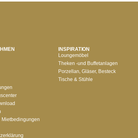
EHMEN
INSPIRATION
Loungemöbel
Theken -und Buffetanlagen
Porzellan, Gläser, Besteck
Tische & Stühle
tungen
scenter
ownload
n
e Mietbedingungen
zerklärung